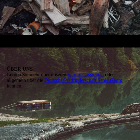
ÜBER UNS
Lernen Sie mehr über unseren
Stamm Cassiopeia
oder
allgemein über die
Deutsche Pfadfinderschaft Sankt Georg
kennen.