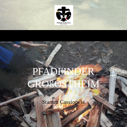
PFADFINDER
GROßOSTHEIM
Stamm Cassiopeia