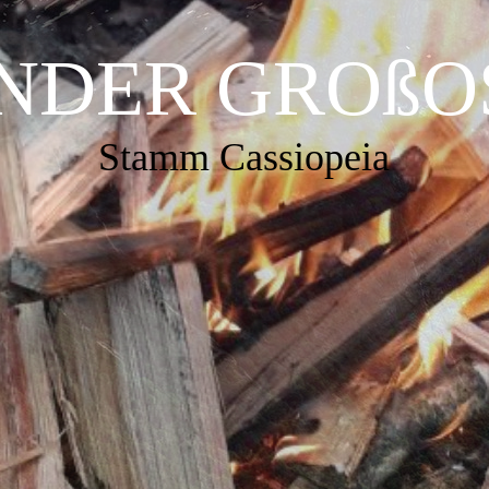
INDER GROßO
Stamm Cassiopeia