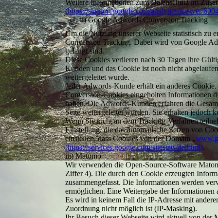
Weitere Informationen zum Datenschutz im Zusa
(https://support.google.com/analytics/answer/60
ii) Google Adwords Conversion Tracking
Um die Nutzung unserer Webseite statistisch zu 
Conversion Tracking. Dabei wird von Google Adwo
gelangt sind.
Diese Cookies verlieren nach 30 Tagen ihre Gülti
Kunden und das Cookie ist noch nicht abgelaufen
weitergeleitet wurde.
Jeder Adwords-Kunde erhält ein anderes Cookie.
Conversion-Cookies eingeholten Informationen di
haben. Die Adwords-Kunden erfahren die Gesamta
Seite weitergeleitet wurden. Sie erhalten jedoch k
Wenn Sie nicht an dem Tracking-Verfahren teilne
Einstellung, die das automatische Setzen von Coo
einstellen, dass Cookies von der Domain „
www.go
(https://services.google.com/sitestats/de.html)
.
iii) Matomo
Wir verwenden die Open-Source-Software Matomo 
Ziffer 4). Die durch den Cookie erzeugten Infor
zusammengefasst. Die Informationen werden verw
ermöglichen. Eine Weitergabe der Informationen an
Es wird in keinem Fall die IP-Adresse mit ander
Zuordnung nicht möglich ist (IP-Masking).
Ihr Besuch dieser Webseite wird aktuell von der