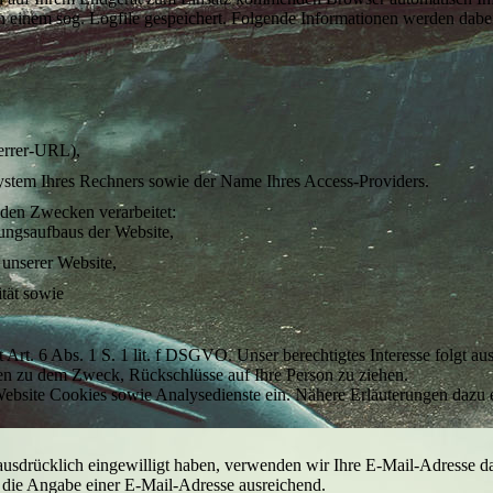
 einem sog. Logfile gespeichert. Folgende Informationen werden dabei 
ferrer-URL),
ystem Ihres Rechners sowie der Name Ihres Access-Providers.
den Zwecken verarbeitet:
ungsaufbaus der Website,
unserer Website,
ität sowie
t Art. 6 Abs. 1 S. 1 lit. f DSGVO. Unser berechtigtes Interesse folgt 
en zu dem Zweck, Rückschlüsse auf Ihre Person zu ziehen.
bsite Cookies sowie Analysedienste ein. Nähere Erläuterungen dazu erh
ausdrücklich eingewilligt haben, verwenden wir Ihre E-Mail-Adresse d
 die Angabe einer E-Mail-Adresse ausreichend.