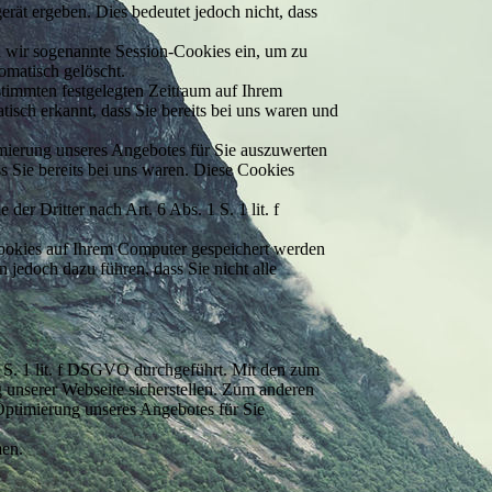
rät ergeben. Dies bedeutet jedoch nicht, dass
en wir sogenannte Session-Cookies ein, um zu
omatisch gelöscht.
stimmten festgelegten Zeitraum auf Ihrem
isch erkannt, dass Sie bereits bei uns waren und
imierung unseres Angebotes für Sie auszuwerten
s Sie bereits bei uns waren. Diese Cookies
er Dritter nach Art. 6 Abs. 1 S. 1 lit. f
Cookies auf Ihrem Computer gespeichert werden
 jedoch dazu führen, dass Sie nicht alle
 S. 1 lit. f DSGVO durchgeführt. Mit den zum
unserer Webseite sicherstellen. Zum anderen
Optimierung unseres Angebotes für Sie
men.