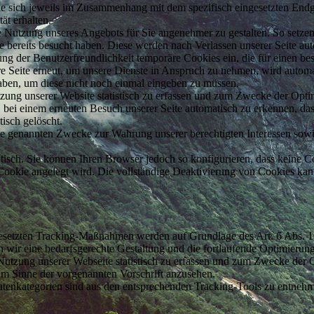
e sich jeweils im Zusammenhang mit dem spezifisch eingesetzten Endge
ät erhalten.
ie Nutzung unseres Angebots für Sie angenehmer zu gestalten. So setz
e bereits besucht haben. Diese werden nach Verlassen unserer Seite aut
ung der Benutzerfreundlichkeit temporäre Cookies ein, die für einen be
 Seite erneut, um unsere Dienste in Anspruch zu nehmen, wird automat
haben, um diese nicht noch einmal eingeben zu müssen.
zung unserer Website statistisch zu erfassen und zum Zwecke der Opt
, bei einem erneuten Besuch unserer Seite automatisch zu erkennen, das
tisch gelöscht.
e genannten Zwecke zur Wahrung unserer berechtigten Interessen sowie d
isch. Sie können Ihren Browser jedoch so konfigurieren, dass keine 
 Cookie angelegt wird. Die vollständige Deaktivierung von Cookies kann
esetzten Tracking-Maßnahmen werden auf Grundlage des Art. 6 Abs. 1
r eine bedarfsgerechte Gestaltung und die fortlaufende Optimierung 
utzung unserer Webseite statistisch zu erfassen und zum Zwecke der 
t im Sinne der vorgenannten Vorschrift anzusehen.
tenkategorien sind aus den entsprechenden Tracking-Tools zu entneh