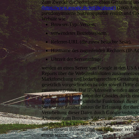
Zum Zwecke der bedarfsgerechten Gestaltung und
(https://www.google.de/intl/de/about/)
(1600 Amph
pseudonymisierte Nutzungsprofile erstellt und Co
Website wie
Browser-Typ/-Version,
verwendetes Betriebssystem,
Referrer-URL (die zuvor besuchte Seite),
Hostname des zugreifenden Rechners (IP-Ad
Uhrzeit der Serveranfrage,
werden an einen Server von Google in den USA ü
Reports über die Websiteaktivitäten zusammenzus
Marktforschung und bedarfsgerechten Gestaltung d
gesetzlich vorgeschrieben ist oder soweit Dritte
zusammengeführt. Die IP-Adressen werden anonymi
Sie können die Installation der Cookies durch ei
gegebenenfalls nicht sämtliche Funktionen diese
Sie können darüber hinaus die Erfassung der dur
Verarbeitung dieser Daten durch Google verhinde
Alternativ zum Browser-Add-on, insbesondere be
auf diesen Link klicken. Es wird ein Opt-out-Coo
nur in diesem Browser und nur für unsere Websit
erneut setzen.