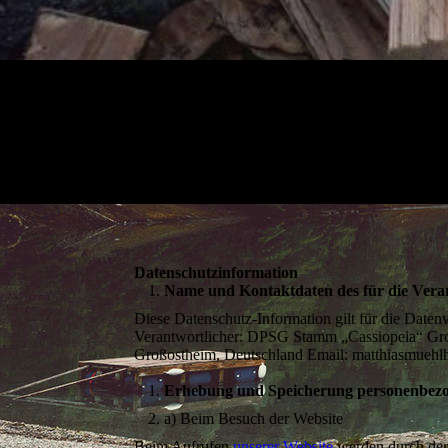
Datenschutzinformation
Name und Kontaktdaten des für die Verar
Diese Datenschutz-Information gilt für die Daten
Verantwortlicher: DPSG Stamm „Cassiopeia“ Gro
Großostheim, Deutschland Email: matthiasmueh
Erhebung und Speicherung personenbezo
a) Beim Besuch der Website
Beim Aufrufen
unserer Website
werden durch den