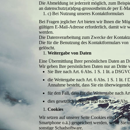
Die Abmeldung ist jederzeit möglich, zum Beispi
an datenschutz(at)dpsg-grossostheim.de per E-Ma
c) Bei Nutzung unseres Kontaktformulars
Bei Fragen jeglicher Art bieten wir Ihnen die Mög
gültigen E-Mail-Adresse erforderlich, damit wir
werden.
Die Datenverarbeitung zum Zwecke der Kontaktaufn
Die für die Benutzung des Kontaktformulars von
gelöscht.
Weitergabe von Daten
Eine Übermittlung Ihrer persönlichen Daten an Dr
Wir geben Ihre persönlichen Daten nur an Dritte 
Sie Ihre nach Art. 6 Abs. 1 S. 1 lit. a DSGV
die Weitergabe nach Art. 6 Abs. 1 S. 1 lit
Annahme besteht, dass Sie ein überwiegendes
für den Fall, dass für die Weitergabe nach Ar
dies gesetzlich zulässig und nach Art. 6 Abs
Cookies
Wir setzen auf unserer Seite Cookies ein. Hierbei
Smartphone o.ä.) gespeichert werden, wenn Sie un
sonstige Schadsoftware.