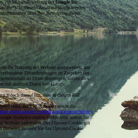
cs, ein Webanalysedienst der
Google Inc
.
Google“). In diesem Zusammenhang werden
 Informationen über Ihre Benutzung dieser
, um die Nutzung der Website auszuwerten, um
g verbundene Dienstleistungen zu Zwecken der
ebenenfalls an Dritte übertragen, sofern dies
resse mit anderen Daten von Google
en jedoch darauf hin, dass in diesem Fall
ten (inkl. Ihrer IP-Adresse) sowie die
https://tools.google.com/dlpage/gaoptout?hl=de)
.
Google Analytics zudem verhindern, indem Sie
er Website verhindert. Der Opt-out-Cookie gilt
em Browser, müssen Sie das Opt-out-Cookie