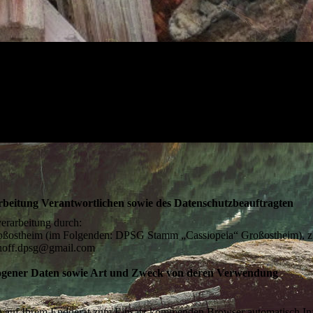
beitung Verantwortlichen sowie des Datenschutzbeauftragten
verarbeitung durch:
ßostheim (im Folgenden: DPSG Stamm „Cassiopeia“ Großostheim), z. 
lhoff.dpsg@gmail.com
gener Daten sowie Art und Zweck von deren Verwendung
 auf Ihrem Endgerät zum Einsatz kommenden Browser automatisch Inf