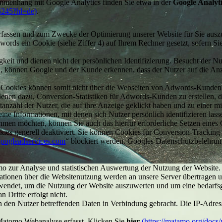
mmenhang mit Google Analytics finden Sie etwa in der
Google Analyti
04245?hl=de)
.
erfassen und zum Zwecke der Optimierung unserer Website für Sie ausz
rds ein Cookie (siehe Ziffer 4) auf Ihrem Rechner gesetzt, sofern Si
gkeit und dienen nicht der persönlichen Identifizierung. Besucht der 
, können Google und der Kunde erkennen, dass der Nutzer auf die Anzei
 Cookies können somit nicht über die Webseiten von Adwords-Kunden n
enen dazu, Conversion-Statistiken für Adwords-Kunden zu erstellen, d
nzahl der Nutzer, die auf ihre Anzeige geklickt haben und zu einer 
eine Informationen, mit denen sich Nutzer persönlich identifizieren lass
hmen möchten, können Sie auch das hierfür erforderliche Setzen eines
kies generell deaktiviert. Sie können Cookies für Conversion-Tracking
ogleadservices.com
“ blockiert werden. Googles Datenschutzbelehru
zur Analyse und statistischen Auswertung der Nutzung der Website. 
mationen über die Websitenutzung werden an unsere Server übertragen
endet, um die Nutzung der Website auszuwerten und um eine bedarfsg
 Dritte erfolgt nicht.
en den Nutzer betreffenden Daten in Verbindung gebracht. Die IP-Adres
 Matomo Webanalyse erfasst. Klicken Sie
hier
(https://matamo.org/docs/