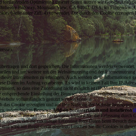
 fortlaufenden Optimierung unserer Seiten nutzen wir Google Analyti
itheatre Parkway, Mountain View, CA 94043, USA; im Folgenden „
okies (siehe unter Ziff. 4) verwendet. Die durch den Cookie erzeugten
resse),
bertragen und dort gespeichert. Die Informationen werden verwendet
tellen und um weitere mit der Websitenutzung und der Internetnutzun
ieser Internetseiten zu erbringen. Auch werden diese Informationen geg
 diese Daten im Auftrag verarbeiten. Es wird in keinem Fall Ihre IP-Ad
siert, so dass eine Zuordnung nicht möglich ist (IP-Masking).
ne entsprechende Einstellung der Browser-Software verhindern; wir weis
r Website vollumfänglich genutzt werden können.
ch das Cookie erzeugten und auf Ihre Nutzung der Website bezogenen Da
rn, indem Sie ein
Browser-Add-on herunterladen und installieren
(
i Browsern auf mobilen Endgeräten, können Sie die Erfassung durch 
kie gesetzt, das die zukünftige Erfassung Ihrer Daten beim Besuch dies
e und wird auf Ihrem Gerät abgelegt. Löschen Sie die Cookies in dies