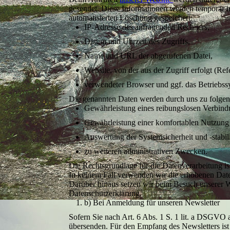
gesendet. Diese Informationen werden temporär in
automatisierten Löschung gespeichert:
IP-Adresse des anfragenden Rechners,
Datum und Uhrzeit des Zugriffs,
Name und URL der abgerufenen Datei,
Website, von der aus der Zugriff erfolgt (Re
verwendeter Browser und ggf. das Betriebss
Die genannten Daten werden durch uns zu folgen
Gewährleistung eines reibungslosen Verbind
Gewährleistung einer komfortablen Nutzung 
Auswertung der Systemsicherheit und -stabil
zu weiteren administrativen Zwecken.
Die Rechtsgrundlage für die Datenverarbeitung is
In keinem Fall verwenden wir die erhobenen Dat
Darüber hinaus setzen wir beim Besuch unserer We
Datenschutzerklärung.
b) Bei Anmeldung für unseren Newsletter
Sofern Sie nach Art. 6 Abs. 1 S. 1 lit. a DSGVO 
übersenden. Für den Empfang des Newsletters ist