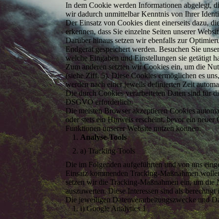
In dem Cookie werden Informationen abgelegt, di
wir dadurch unmittelbar Kenntnis von Ihrer Identit
Der Einsatz von Cookies dient einerseits dazu, d
erkennen, dass Sie einzelne Seiten unserer Websit
Darüber hinaus setzen wir ebenfalls zur Optimier
Endgerät gespeichert werden. Besuchen Sie unsere
welche Eingaben und Einstellungen sie getätigt 
Zum anderen setzten wir Cookies ein, um die Nut
(siehe Ziff. 5). Diese Cookies ermöglichen es uns
werden nach einer jeweils definierten Zeit automa
Die durch Cookies verarbeiteten Daten sind für di
DSGVO erforderlich.
Die meisten Browser akzeptieren Cookies automat
oder stets ein Hinweis erscheint, bevor ein neuer
Funktionen unserer Website nutzen können.
Analyse-Tools
a) Tracking-Tools
Die im Folgenden aufgeführten und von uns eing
Einsatz kommenden Tracking-Maßnahmen wollen wi
setzen wir die Tracking-Maßnahmen ein, um die N
auszuwerten. Diese Interessen sind als berechtig
Die jeweiligen Datenverarbeitungszwecke und Da
i) Google Analytics 1