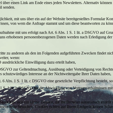
el über einen Link am Ende eines jeden Newsletters. Alternativ könne
il senden.
lichkeit, mit uns über ein auf der Website bereitgestelltes Formular K
 wissen, von wem die Anfrage stammt und um diese beantworten zu könn
ahme mit uns erfolgt nach Art. 6 Abs. 1 S. 1 lit. a DSGVO auf Grundla
 uns erhobenen personenbezogenen Daten werden nach Erledigung der v
itte zu anderen als den im Folgenden aufgeführten Zwecken findet nicht
weiter, wenn:
O ausdrückliche Einwilligung dazu erteilt haben,
. f DSGVO zur Geltendmachung, Ausübung oder Verteidigung von Rechtsa
 schutzwürdiges Interesse an der Nichtweitergabe Ihrer Daten haben,
t. 6 Abs. 1 S. 1 lit. c DSGVO eine gesetzliche Verpflichtung besteht, s
. 1 S. 1 lit. b DSGVO für die Abwicklung von Vertragsverhältnissen mit I
 handelt es sich um kleine Dateien, die Ihr Browser automatisch erstellt
sere Seite besuchen. Cookies richten auf Ihrem Endgerät keinen Schad